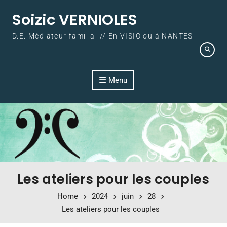
Skip to content
Soizic VERNIOLES
D.E. Médiateur familial // En VISIO ou à NANTES
Menu
Les ateliers pour les couples
Home
2024
juin
28
Les ateliers pour les couples